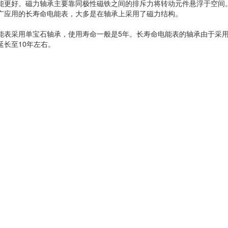
能更好。磁力轴承主要靠同极性磁铁之间的排斥力将转动元件悬浮于空间
广应用的长寿命电能表，大多是在轴承上采用了磁力结构。
能表采用单宝石轴承，使用寿命一般是5年。长寿命电能表的轴承由于采
延长至10年左右。