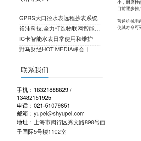
小，耐磨性
目前逐步推
GPRS大口径水表远程抄表系统
普通机械电
裕沛科技,全力打造物联网智能生活!
使其寿命可
IC卡智能水表日常使用和维护
野马财经HOT MEDIA峰会｜一份来自22世纪的邀请
联系我们
手机：18321888829 /
13482151925
电话：021-51079851
邮箱：
yupei@shyupei.com
地址：
上海市闵行区秀文路898号西
子国际5号楼1102室