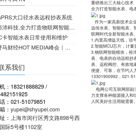
重磅推出三大核心技术
全力打造智能水表、电
GPRS大口径水表远程抄表系统
作为一家高新技术企业
裕沛科技,全力打造物联网智能生活!
远传水表、智能电表、
联网时代全新智能水表
IC卡智能水表日常使用和维护
1.内置高增益天线，
2.智能MCU芯片，计
马财经HOT MEDIA峰会｜一份来自22世纪的邀请
3.物联网智能模块，裕
表、电表的自动远程抄
表、远程阀控、有效地
联系我们
便捷、可靠，在节约人
13301900992，021-51
机：18321888829 /
电网公司互联网部副主
3482151925
力支撑各种能源接入和综
话：021-51079851
人民美好生活用能需要
箱：
yupei@shyupei.com
址：
上海市闵行区秀文路898号西
国际5号楼1102室