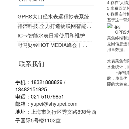
4.存在“人
5.水费回笼
6.数据实时
GPRS大口径水表远程抄表系统
基于这一背
裕沛科技,全力打造物联网智能生活!
GPRS大
IC卡智能水表日常使用和维护
采集终端和
返回信息进
野马财经HOT MEDIA峰会｜一份来自22世纪的邀请
用量数据。
水表采集每
联系我们
水量统计，
上海裕沛电
牌，质量优
手机：18321888829 /
际的大舞台
13482151925
电话：021-51079851
邮箱：
yupei@shyupei.com
地址：
上海市闵行区秀文路898号西
子国际5号楼1102室