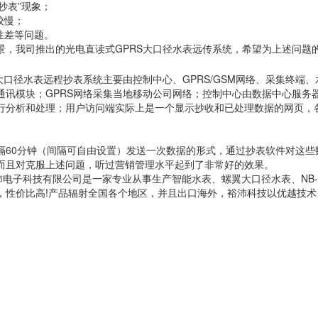
情抄表”现象；
较慢；
性差等问题。
景，我司推出的光电直读式GPRS大口径水表远传系统，希望为上述问题
口径水表远程抄表系统主要由控制中心、GPRS/GSM网络、采集终端
通讯模块；GPRS网络采集当地移动公司网络；控制中心由数据中心服务
行分析和处理；用户访问端实际上是一个显示抄收和已处理数据的网页，
隔60分钟（间隔可自由设置）发送一次数据的形式，通过抄表软件对这
而且对克服上述问题，听过营销管理水平起到了非常好的效果。
子科技有限公司是一家专业从事生产智能水表、螺翼大口径水表、NB-
，性价比高!产品辐射全国各个地区，并且出口海外，裕沛科技以优越技
。