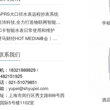
GPRS大口径水表远程抄表系统
裕沛科技,全力打造物联网智能生活!
学
IC卡智能水表日常使用和维护
马财经HOT MEDIA峰会｜一份来自22世纪的邀请
联系我们
机：18321888829 /
3482151925
话：021-51079851
箱：
yupei@shyupei.com
址：
上海市闵行区秀文路898号西
酒
国际5号楼1102室