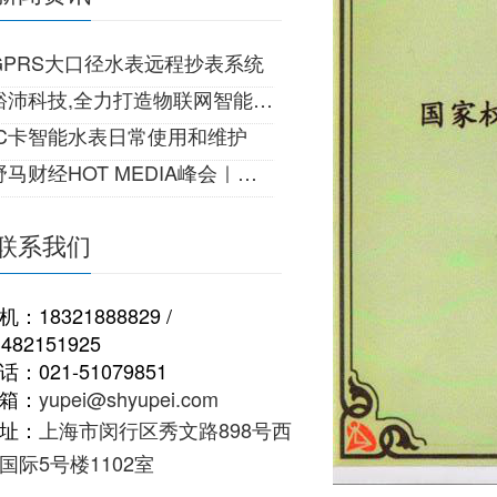
GPRS大口径水表远程抄表系统
裕沛科技,全力打造物联网智能生活!
IC卡智能水表日常使用和维护
马财经HOT MEDIA峰会｜一份来自22世纪的邀请
联系我们
机：18321888829 /
3482151925
话：021-51079851
箱：
yupei@shyupei.com
址：
上海市闵行区秀文路898号西
国际5号楼1102室